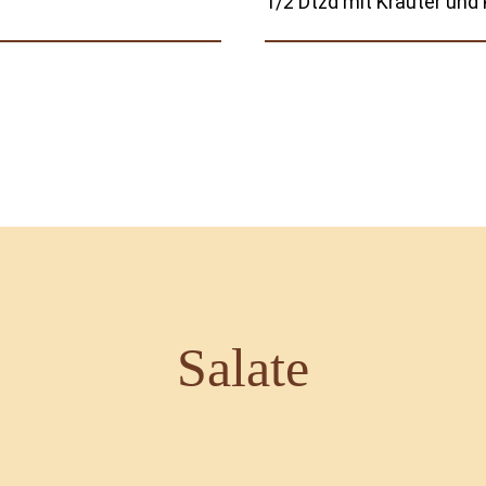
1/2 Dtzd mit Kräuter und
Salate